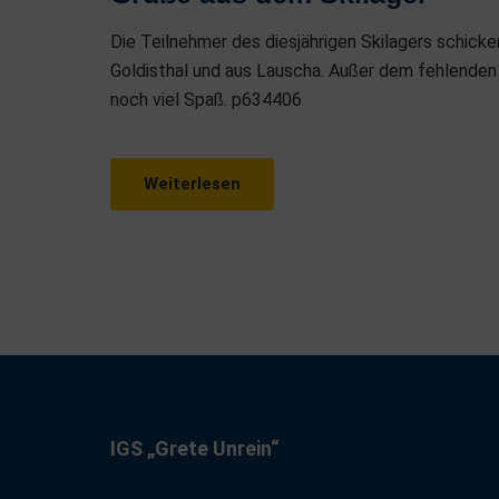
S
T
Die Teilnehmer des diesjährigen Skilagers schic
E
Goldisthal und aus Lauscha. Außer dem fehlenden
D
noch viel Spaß. p634406
O
N
Weiterlesen
IGS „Grete Unrein“