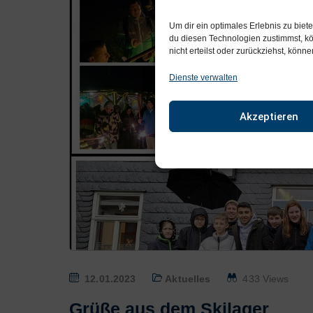
Um dir ein optimales Erlebnis zu bie
du diesen Technologien zustimmst, kö
nicht erteilst oder zurückziehst, kön
Dienste verwalten
Akzeptieren
P
12.01.2023
Aktuelles
433 Views
O
Grüße aus dem Skilager