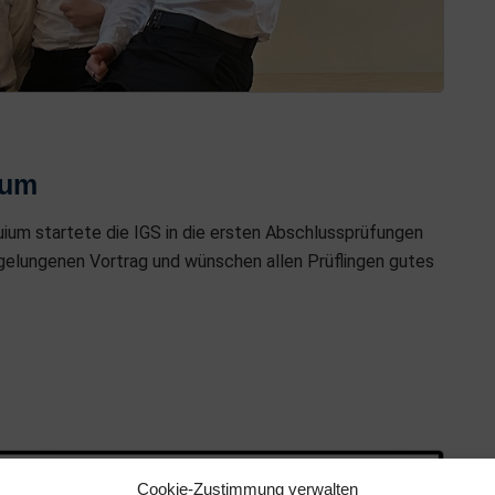
ium
uium startete die IGS in die ersten Abschlussprüfungen
n gelungenen Vortrag und wünschen allen Prüflingen gutes
Cookie-Zustimmung verwalten