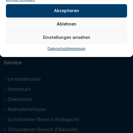
Akzeptieren
August-Bebel-Str. 1
07743 Jena
Ablehnen
Telefon: +49 3641-449342
Einstellungen ansehen
Fax: +49 3641-449341
Datenschutz
Impressum
Service
Lernmaterialien
Notenbuch
Dokumente
Methodenlehrplan
Schulinterner Bereich (Kollegium)
Schulinterner Bereich (Oberstufe)