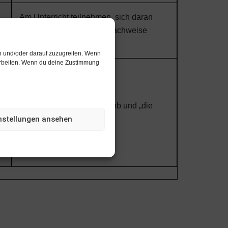
Am Unterricht teilnehmen, sich daran
beteiligen und Leistungsnachweise
erbringen.
n und/oder darauf zuzugreifen. Wenn
rarbeiten. Wenn du deine Zustimmung
Außerdem den Schulbetrieb und „die
nstellungen ansehen
Ordnung“ NICHT stören.