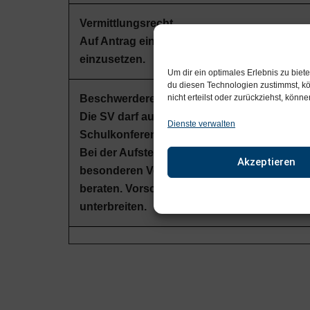
Vermittlungsrecht
Auf Antrag eines betroffenen Schülers hat d
einzusetzen.
Um dir ein optimales Erlebnis zu bie
du diesen Technologien zustimmst, kö
nicht erteilst oder zurückziehst, kön
Beschwerderecht
Die SV darf außerdem Beschwerden allgemein
Dienste verwalten
Schulkonferenz vorbringen.
Bei der Aufstellung und Durchführung der
Akzeptieren
besonderen Veranstaltungen und in der Schu
beraten. Vorschläge zur Gestaltung von Kur
unterbreiten.