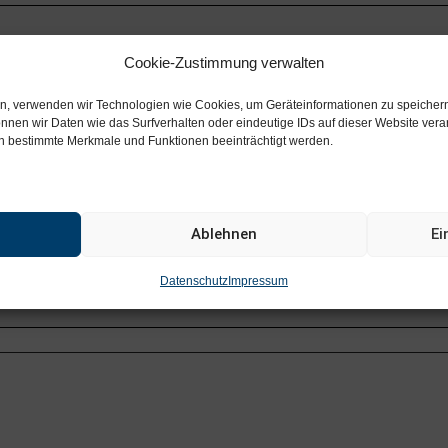
ie Schülervertretung das Recht ihre Hilfe und Vermittlung
Cookie-Zustimmung verwalten
ten, verwenden wir Technologien wie Cookies, um Geräteinformationen zu speicher
nnen wir Daten wie das Surfverhalten oder eindeutige IDs auf dieser Website ve
nen bestimmte Merkmale und Funktionen beeinträchtigt werden.
er Art bei Lehrern, beim Schulleiter und in der
 Hausordnung, der Organisation und Betreuung von
Ablehnen
Ei
lkonferenz hat die Schülervertretung das Recht, mit zu
sen und Schulveranstaltungen darf sie ebenfalls
Datenschutz
Impressum