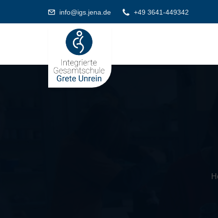
info@igs.jena.de
+49 3641-449342
H