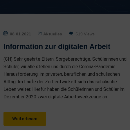
P
08.01.2021
Aktuelles
519 Views
O
Information zur digitalen Arbeit
S
T
(CH) Sehr geehrte Eltern, Sorgeberechtige, Schülerinnen und
E
Schüler, wir alle stellen uns durch die Corona-Pandemie
D
Herausforderung: im privaten, beruflichen und schulischen
O
Alltag. Im Laufe der Zeit entwickelt sich das schulische
N
Leben weiter. Hierfür haben die Schülerinnen und Schüler im
Dezember 2020 zwei digitale Arbeitswerkzeuge an
Weiterlesen