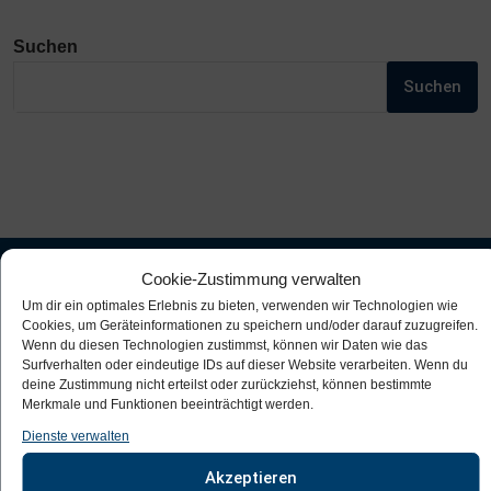
Suchen
Suchen
Cookie-Zustimmung verwalten
Um dir ein optimales Erlebnis zu bieten, verwenden wir Technologien wie
IGS „Grete Unrein“
Cookies, um Geräteinformationen zu speichern und/oder darauf zuzugreifen.
Wenn du diesen Technologien zustimmst, können wir Daten wie das
Surfverhalten oder eindeutige IDs auf dieser Website verarbeiten. Wenn du
August-Bebel-Str. 1
deine Zustimmung nicht erteilst oder zurückziehst, können bestimmte
Merkmale und Funktionen beeinträchtigt werden.
07743 Jena
Dienste verwalten
Telefon: +49 3641-449342
Fax: +49 3641-449341
Akzeptieren