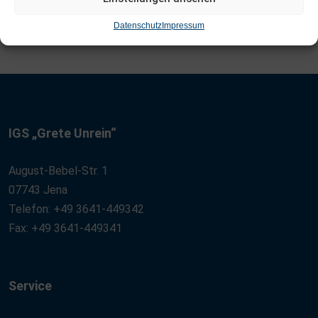
Datenschutz
Impressum
IGS „Grete Unrein“
August-Bebel-Str. 1
07743 Jena
Telefon: +49 3641-449342
Fax: +49 3641-449341
Service