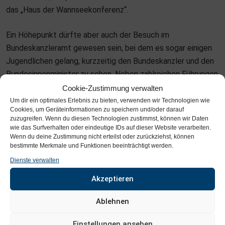
das „Haus der Wannseekonferenz“.
Ein Höhepunkt dürfte aber auch der Besuch im
Bundeskanzleramt gewesen sein, bei dem es sogar einigen
Jugendlichen gelang, kurzzeitig den Bundeskanzler und den
Bundesinnenminister zu sehen. Neben zahlreichen Führungen
und Vorträgen wurde in ausgewählten Berliner Restaurants
Cookie-Zustimmung verwalten
auch gemeinsam gut gegessen.
Um dir ein optimales Erlebnis zu bieten, verwenden wir Technologien wie
Cookies, um Geräteinformationen zu speichern und/oder darauf
zuzugreifen. Wenn du diesen Technologien zustimmst, können wir Daten
Auch im März des kommenden Jahres soll den Schülerinnen
wie das Surfverhalten oder eindeutige IDs auf dieser Website verarbeiten.
Wenn du deine Zustimmung nicht erteilst oder zurückziehst, können
und Schülern der 13. Klasse eine vergleichbare
bestimmte Merkmale und Funktionen beeinträchtigt werden.
Fahrt angeboten werden.
Dienste verwalten
Akzeptieren
Toralf Schenk
Ablehnen
Lehrer für Sozialkunde und Geschichte.
Einstellungen ansehen