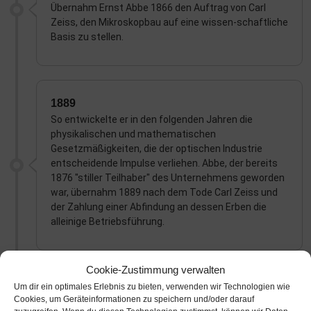
Übernahm Ernst Abbe 1866 den Auftrag von Carl
Zeiss, den Mikroskopbau auf eine wissen-schaftliche
Basis zu stellen.
1889
So entwickelte er in den folgenden Jahren die
physikalischen und mathematischen
Gesetzmäßigkeiten, die der optischen Industrie
entscheidende Impulse verliehen. Abbe, der bereits
1876 "stiller Teilhaber" des Unternehmens geworden
war, übernahm 1889 nach dem Tode Carl Zeiss und
der Zahlung einer Abfindung an dessen Erben die
alleinige Betriebsführung.
Cookie-Zustimmung verwalten
Um dir ein optimales Erlebnis zu bieten, verwenden wir Technologien wie
1901
Cookies, um Geräteinformationen zu speichern und/oder darauf
Um den Bestand des Betriebes sicherzustellen und