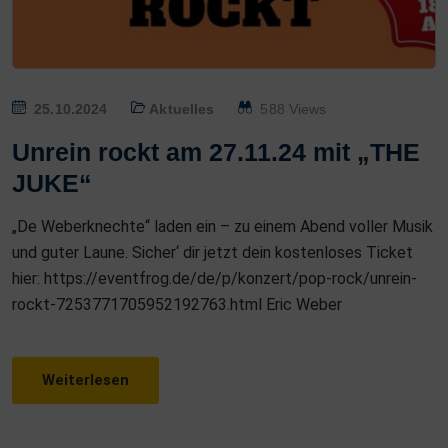
P
25.10.2024
Aktuelles
588 Views
O
Unrein rockt am 27.11.24 mit „THE
S
JUKE“
T
E
„De Weberknechte“ laden ein – zu einem Abend voller Musik
D
und guter Laune. Sicher‘ dir jetzt dein kostenloses Ticket
O
hier: https://eventfrog.de/de/p/konzert/pop-rock/unrein-
N
rockt-7253771705952192763.html Eric Weber
Weiterlesen