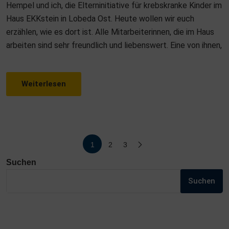
Hempel und ich, die Elterninitiative für krebskranke Kinder im
D
Haus EKKstein in Lobeda Ost. Heute wollen wir euch
O
erzählen, wie es dort ist. Alle Mitarbeiterinnen, die im Haus
N
arbeiten sind sehr freundlich und liebenswert. Eine von ihnen,
Weiterlesen
Seitennummerierung
1
2
3
der
Suchen
Beiträge
Suchen