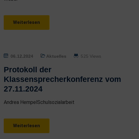
Weiterlesen
P
06.12.2024
Aktuelles
525 Views
O
Protokoll der
S
Klassensprecherkonferenz vom
T
27.11.2024
E
D
Andrea HempelSchulsozialarbeit
O
N
Weiterlesen