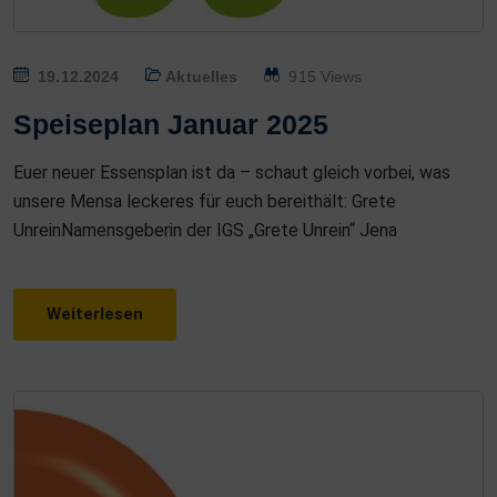
P
19.12.2024
Aktuelles
915 Views
O
Speiseplan Januar 2025
S
T
Euer neuer Essensplan ist da – schaut gleich vorbei, was
E
unsere Mensa leckeres für euch bereithält: Grete
D
UnreinNamensgeberin der IGS „Grete Unrein“ Jena
O
N
Weiterlesen