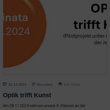
P
16.12.2024
Aktuelles
641 Views
O
Optik trifft Kunst
S
T
Am 28.11.2024 nahmen unsere 8. Klassen an der
E