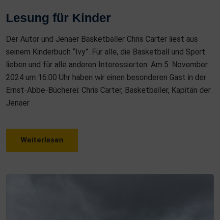
O
Lesung für Kinder
S
T
Der Autor und Jenaer Basketballer Chris Carter liest aus
E
seinem Kinderbuch “Ivy”. Für alle, die Basketball und Sport
D
lieben und für alle anderen Interessierten. Am 5. November
O
2024 um 16:00 Uhr haben wir einen besonderen Gast in der
N
Ernst-Abbe-Bücherei: Chris Carter, Basketballer, Kapitän der
Jenaer
Weiterlesen