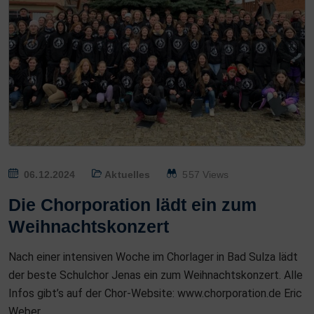
P
06.12.2024
Aktuelles
557 Views
O
Die Chorporation lädt ein zum
S
Weihnachtskonzert
T
E
Nach einer intensiven Woche im Chorlager in Bad Sulza lädt
D
der beste Schulchor Jenas ein zum Weihnachtskonzert. Alle
O
Infos gibt’s auf der Chor-Website: www.chorporation.de Eric
N
Weber