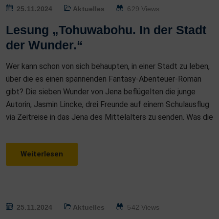
P
25.11.2024
Aktuelles
629 Views
O
Lesung „Tohuwabohu. In der Stadt
S
der Wunder.“
T
E
Wer kann schon von sich behaupten, in einer Stadt zu leben,
D
über die es einen spannenden Fantasy-Abenteuer-Roman
O
gibt? Die sieben Wunder von Jena beflügelten die junge
N
Autorin, Jasmin Lincke, drei Freunde auf einem Schulausflug
via Zeitreise in das Jena des Mittelalters zu senden. Was die
Weiterlesen
P
25.11.2024
Aktuelles
542 Views
O