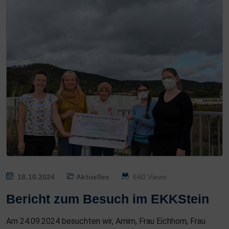
P
18.10.2024
Aktuelles
660 Views
O
Bericht zum Besuch im EKKStein
S
T
Am 24.09.2024 besuchten wir, Arnim, Frau Eichhorn, Frau
E