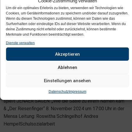
Cookie-Zustimmung verwalten
Um dir ein optimales Erlebnis zu bieten, verwenden wir Technologien wie
Cookies, um Geräteinformationen zu speichern und/oder darauf zuzugreifen.
Wenn du diesen Technologien zustimmst, können wir Daten wie das
Surfverhalten oder eindeutige IDs auf dieser Website verarbeiten. Wenn du
deine Zustimmung nicht erteilst oder zurückziehst, können bestimmte
Merkmale und Funktionen beeinträchtigt werden.
Dienste verwalten
Akzeptieren
Ablehnen
P
08.11.2024
Aktuelles
489 Views
Einstellungen ansehen
O
fritzels Puppen -THEATER
S
Datenschutz
Impressum
T
spielt JENAER SAGEN: „Wie die Saale zu ihrem Namen kam“
E
& „Der Riesenfinger“ 8. November 2024 um 17:00 Uhr in der
D
Mensa Leitung: Roswitha Schlingelhof Andrea
O
HempelSchulsozialarbeit
N